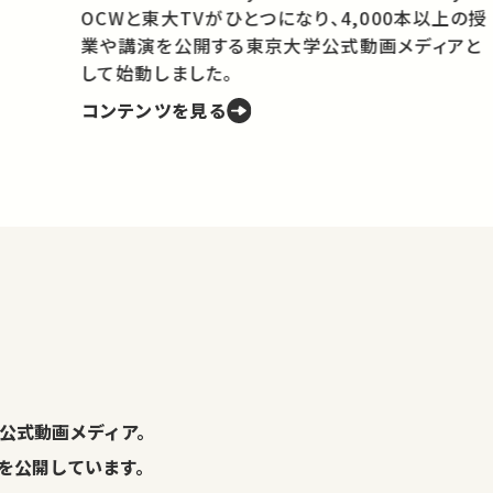
OCWと東大TVがひとつになり、4,000本以上の授
業や講演を公開する東京大学公式動画メディアと
携
して始動しました。
コンテンツを見る
学
の
し
。
公式動画メディア。
演を公開しています。