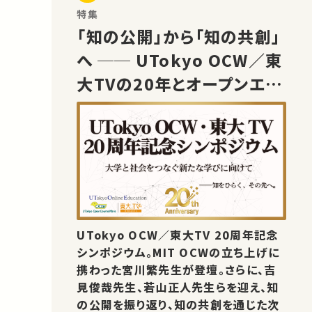
特集
「知の公開」から「知の共創」
へ ── UTokyo OCW／東
大TVの20年とオープンエデ
ュケーションの未来
UTokyo OCW／東大TV 20周年記念
シンポジウム。MIT OCWの立ち上げに
携わった宮川繁先生が登壇。さらに、吉
見俊哉先生、若山正人先生らを迎え、知
の公開を振り返り、知の共創を通じた次