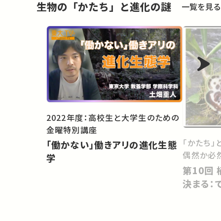
生物の「かたち」と進化の謎
一覧を見る
2022年度：高校生と大学生のための
金曜特別講座
「かたち」
「働かない」働きアリの進化生態
偶然か必
学
第10回 植物の＜見かけ＞はどう
決まる：