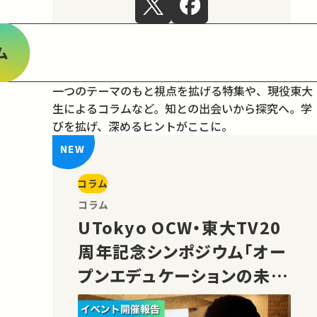
ム
一つのテーマのもと視点を拡げる特集や、現役東大
生によるコラムなど。
知との出会いから探究へ。学
びを拡げ、深めるヒントがここに。
コラム
コラム
UTokyo OCW・東大TV20
周年記念シンポジウム「オー
プンエデュケーションの未
来」の様子をご紹介！