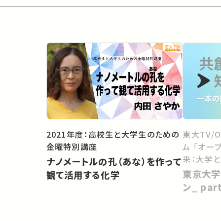
2021年度：高校生と大学生のための
東大TV/
金曜特別講座
ム 「オー
来：大学
ナノメートルの孔（あな）を作って
向けて」
東京大学
観て活用する化学
ン_ pa