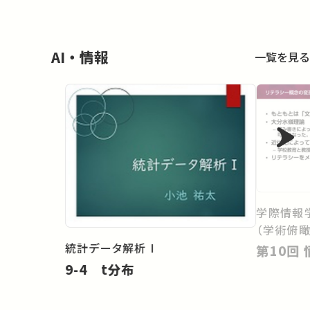
AI・情報
一覧を見る
学際情報
（学術俯瞰
統計データ解析 I
9-4 t分布