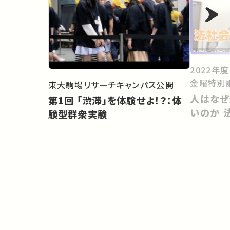
2022年
金曜特別
東大駒場リサーチキャンパス公開
人はなぜ
第1回 「渋滞」を体験せよ！？：体
いのか 
験型群衆実験