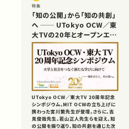
特集
「知の公開」から「知の共創」
へ ── UTokyo OCW／東
大TVの20年とオープンエデ
ュケーションの未来
UTokyo OCW／東大TV 20周年記念
シンポジウム。MIT OCWの立ち上げに
携わった宮川繁先生が登壇。さらに、吉
見俊哉先生、若山正人先生らを迎え、知
の公開を振り返り、知の共創を通じた次