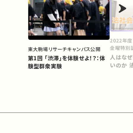
2022年
金曜特別
東大駒場リサーチキャンパス公開
人はなぜ
第1回 「渋滞」を体験せよ！？：体
いのか 
験型群衆実験