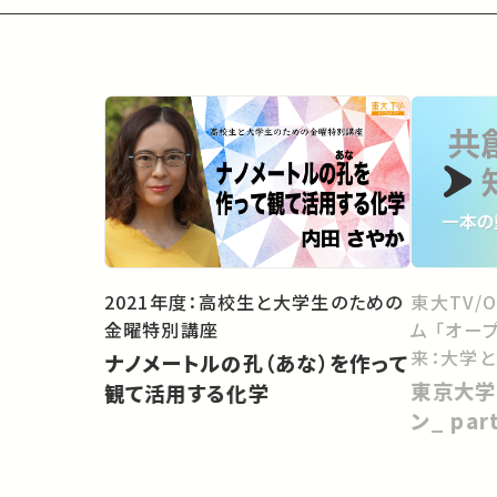
2021年度：高校生と大学生のための
東大TV/
金曜特別講座
ム 「オー
来：大学
ナノメートルの孔（あな）を作って
向けて」
東京大学
観て活用する化学
ン_ pa