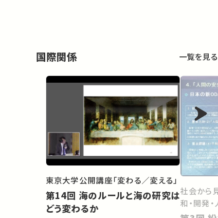
国際関係
一覧を見る
東京大学公開講座「変わる／変える」
社会から
第14回 海のルールと海の研究は
和・開発・
どう変わるか
第3回 紛争・平和と貧困・開発は