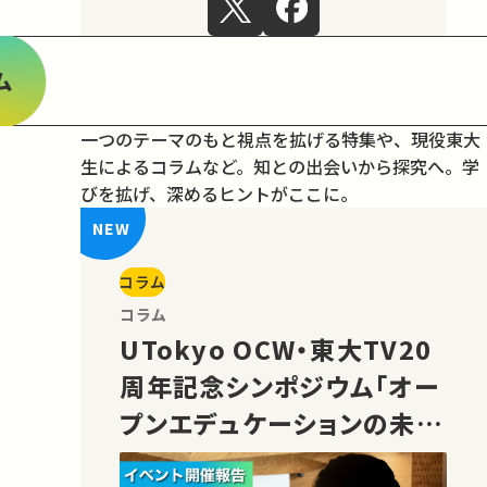
ム
一つのテーマのもと視点を拡げる特集や、現役東大
生によるコラムなど。
知との出会いから探究へ。学
びを拡げ、深めるヒントがここに。
コラム
コラム
UTokyo OCW・東大TV20
周年記念シンポジウム「オー
プンエデュケーションの未
来」の様子をご紹介！