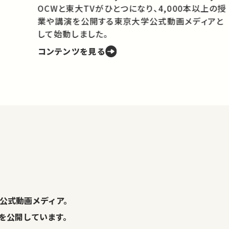
OCWと東大TVがひとつになり、4,000本以上の授
業や講演を公開する東京大学公式動画メディアと
携
して始動しました。
コンテンツを見る
学
の
し
。
公式動画メディア。
演を公開しています。