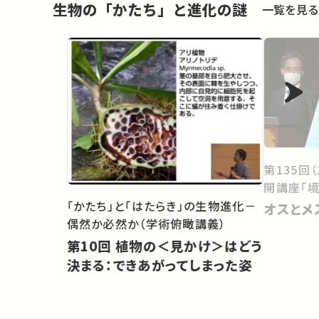
生物の「かたち」と進化の謎
一覧を見る
第135回
開講座「境
「かたち」と「はたらき」の生物進化－
オスとメ
偶然か必然か（学術俯瞰講義）
第10回 植物の＜見かけ＞はどう
決まる：できあがってしまった姿