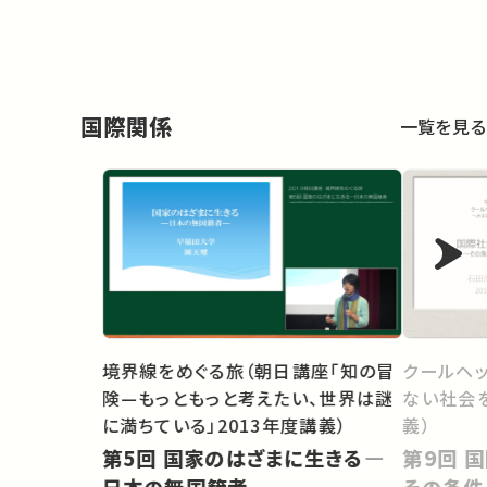
国際関係
一覧を見る
境界線をめぐる旅（朝日講座「知の冒
クールヘッ
険—もっともっと考えたい、世界は謎
ない社会
に満ちている」2013年度講義）
義）
第5回 国家のはざまに生きる―
第9回 国際社会における平和－