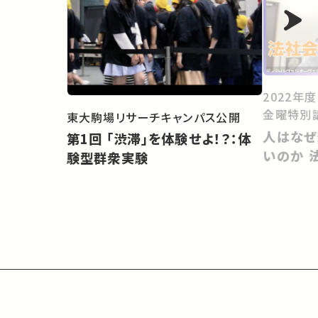
2022年
金曜特別
東大駒場リサーチキャンパス公開
人はなぜ
第1回 「渋滞」を体験せよ！？：体
いのか 
験型群衆実験