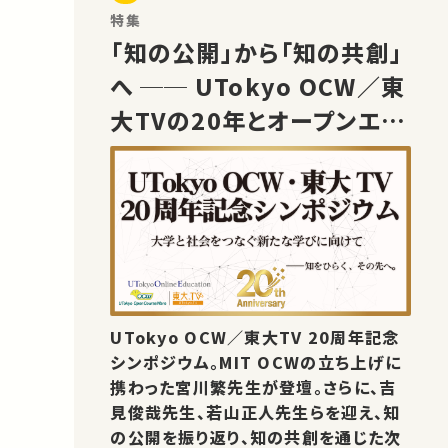
特集
「知の公開」から「知の共創」
へ ── UTokyo OCW／東
大TVの20年とオープンエデ
ュケーションの未来
UTokyo OCW／東大TV 20周年記念
シンポジウム。MIT OCWの立ち上げに
携わった宮川繁先生が登壇。さらに、吉
見俊哉先生、若山正人先生らを迎え、知
の公開を振り返り、知の共創を通じた次