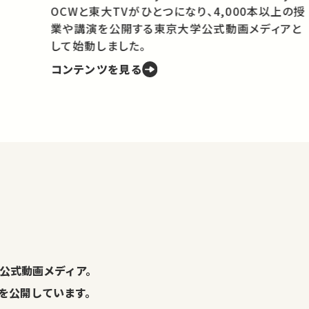
OCWと東大TVがひとつになり、4,000本以上の授
業や講演を公開する東京大学公式動画メディアと
携
して始動しました。
コンテンツを見る
学
の
し
。
公式動画メディア。
演を公開しています。