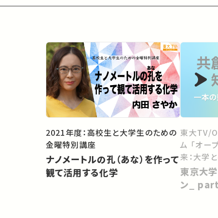
2021年度：高校生と大学生のための
東大TV/
金曜特別講座
ム 「オー
来：大学
ナノメートルの孔（あな）を作って
向けて」
東京大学
観て活用する化学
ン_ pa