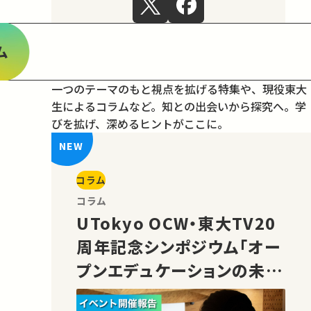
ム
一つのテーマのもと視点を拡げる特集や、現役東大
生によるコラムなど。
知との出会いから探究へ。学
びを拡げ、深めるヒントがここに。
コラム
コラム
UTokyo OCW・東大TV20
周年記念シンポジウム「オー
プンエデュケーションの未
来」の様子をご紹介！