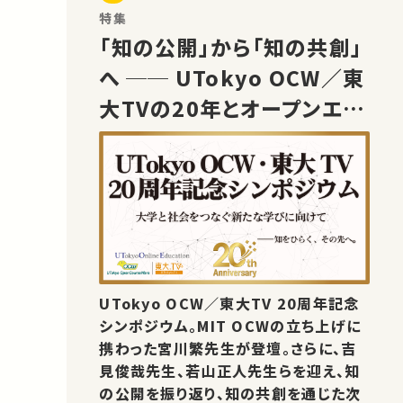
特集
「知の公開」から「知の共創」
へ ── UTokyo OCW／東
大TVの20年とオープンエデ
ュケーションの未来
UTokyo OCW／東大TV 20周年記念
シンポジウム。MIT OCWの立ち上げに
携わった宮川繁先生が登壇。さらに、吉
見俊哉先生、若山正人先生らを迎え、知
の公開を振り返り、知の共創を通じた次