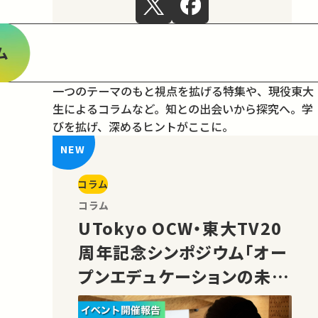
ム
一つのテーマのもと視点を拡げる特集や、現役東大
生によるコラムなど。
知との出会いから探究へ。学
びを拡げ、深めるヒントがここに。
コラム
コラム
UTokyo OCW・東大TV20
周年記念シンポジウム「オー
プンエデュケーションの未
来」の様子をご紹介！