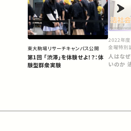
2022年
金曜特別
東大駒場リサーチキャンパス公開
人はなぜ
第1回 「渋滞」を体験せよ！？：体
いのか 
験型群衆実験