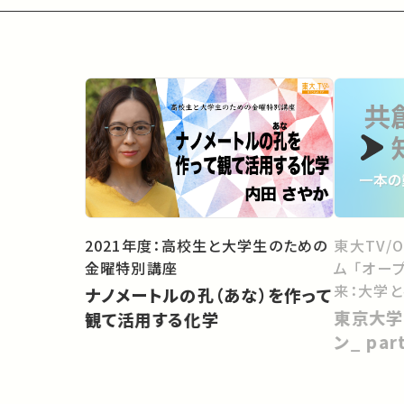
2021年度：高校生と大学生のための
東大TV/
金曜特別講座
ム 「オー
来：大学
ナノメートルの孔（あな）を作って
向けて」
東京大学
観て活用する化学
ン_ pa