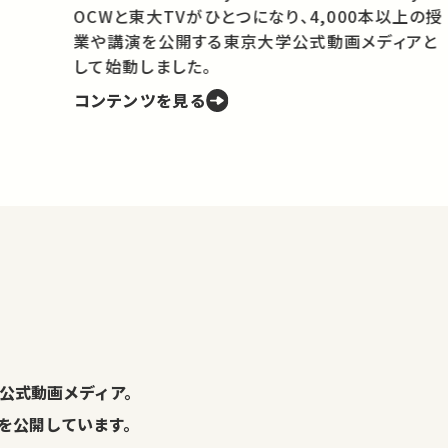
OCWと東大TVがひとつになり、4,000本以上の授
業や講演を公開する東京大学公式動画メディアと
携
して始動しました。
コンテンツを見る
学
の
し
。
公式動画メディア。
演を公開しています。