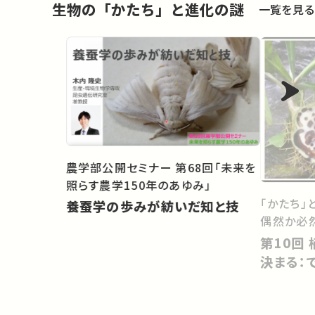
生物の「かたち」と進化の謎
一覧を見る
農学部公開セミナー 第68回「未来を
照らす農学150年のあゆみ」
「かたち」
養蚕学の歩みが紡いだ知と技
偶然か必
第10回 植物の＜見かけ＞はどう
決まる：