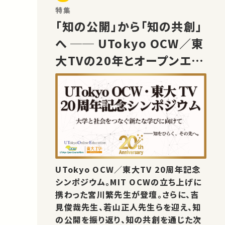
特集
「知の公開」から「知の共創」
へ ── UTokyo OCW／東
大TVの20年とオープンエデ
ュケーションの未来
UTokyo OCW／東大TV 20周年記念
シンポジウム。MIT OCWの立ち上げに
携わった宮川繁先生が登壇。さらに、吉
見俊哉先生、若山正人先生らを迎え、知
の公開を振り返り、知の共創を通じた次