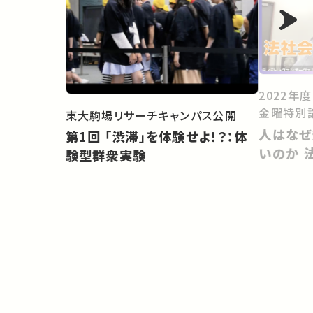
2022年
金曜特別
東大駒場リサーチキャンパス公開
人はなぜ
第1回 「渋滞」を体験せよ！？：体
いのか 
験型群衆実験