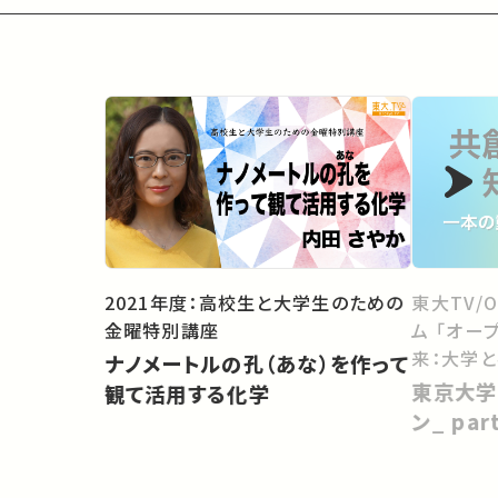
2021年度：高校生と大学生のための
東大TV/
金曜特別講座
ム 「オー
来：大学
ナノメートルの孔（あな）を作って
向けて」
東京大学
観て活用する化学
ン_ pa