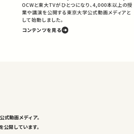
OCWと東大TVがひとつになり、4,000本以上の授
業や講演を公開する東京大学公式動画メディアと
携
して始動しました。
コンテンツを見る
学
の
し
。
公式動画メディア。
演を公開しています。