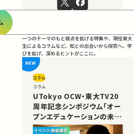
ム
一つのテーマのもと視点を拡げる特集や、現役東大
生によるコラムなど。
知との出会いから探究へ。学
びを拡げ、深めるヒントがここに。
コラム
コラム
UTokyo OCW・東大TV20
周年記念シンポジウム「オー
プンエデュケーションの未
来」の様子をご紹介！