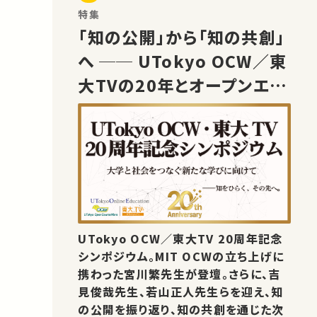
特集
「知の公開」から「知の共創」
へ ── UTokyo OCW／東
大TVの20年とオープンエデ
ュケーションの未来
UTokyo OCW／東大TV 20周年記念
シンポジウム。MIT OCWの立ち上げに
携わった宮川繁先生が登壇。さらに、吉
見俊哉先生、若山正人先生らを迎え、知
の公開を振り返り、知の共創を通じた次