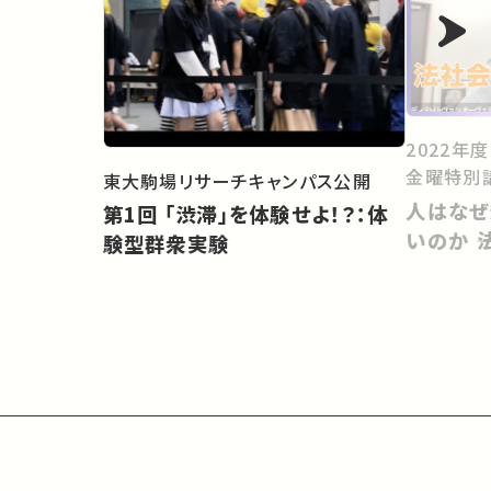
2022年
金曜特別
東大駒場リサーチキャンパス公開
人はなぜ
第1回 「渋滞」を体験せよ！？：体
いのか 
験型群衆実験