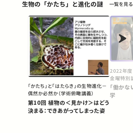
生物の「かたち」と進化の謎
一覧を見る
2022年
金曜特別
「かたち」と「はたらき」の生物進化－
「働かな
偶然か必然か（学術俯瞰講義）
学
第10回 植物の＜見かけ＞はどう
決まる：できあがってしまった姿