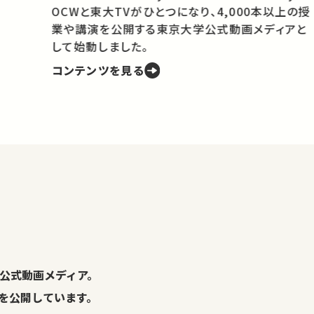
OCWと東大TVがひとつになり、4,000本以上の授
業や講演を公開する東京大学公式動画メディアと
携
して始動しました。
コンテンツを見る
学
の
し
。
公式動画メディア。
演を公開しています。