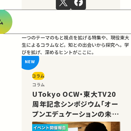
ム
一つのテーマのもと視点を拡げる特集や、現役東大
生によるコラムなど。
知との出会いから探究へ。学
びを拡げ、深めるヒントがここに。
コラム
コラム
UTokyo OCW・東大TV20
周年記念シンポジウム「オー
プンエデュケーションの未
来」の様子をご紹介！