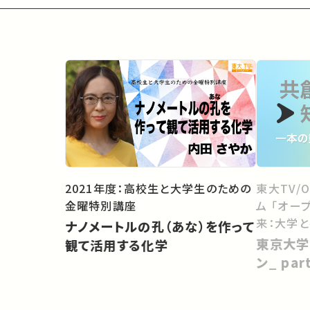
2021年度：高校生と大学生のための
東大TV/
金曜特別講座
ム 「オー
来：大学
ナノメートルの孔（あな）を作って
向けて」
東京大学
観て活用する化学
ン_ pa