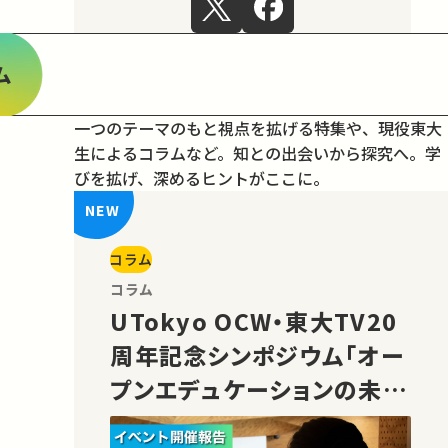
ム
一つのテーマのもと視点を拡げる特集や、現役東大
生によるコラムなど。
知との出会いから探究へ。学
びを拡げ、深めるヒントがここに。
コラム
コラム
UTokyo OCW・東大TV20
周年記念シンポジウム「オー
プンエデュケーションの未
来」の様子をご紹介！