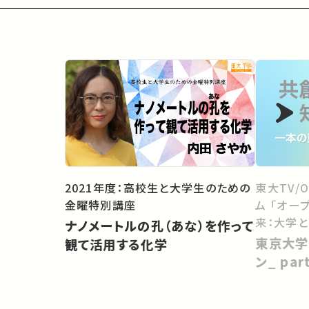
2021年度：高校生と大学生のための
東大TV/
金曜特別講座
ム 「オー
来：大学
ナノメートルの孔（あな）を作って
向けて」
東京大学
観て活用する化学
ン_ pa