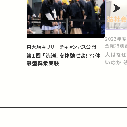
2022年
金曜特別
東大駒場リサーチキャンパス公開
人はなぜ
第1回 「渋滞」を体験せよ！？：体
いのか 
験型群衆実験