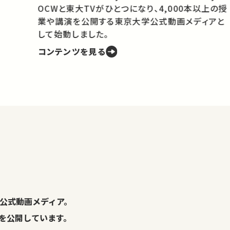
OCWと東大TVがひとつになり、4,000本以上の授
業や講演を公開する東京大学公式動画メディアと
携
して始動しました。
コンテンツを見る
学
の
し
。
公式動画メディア。
演を公開しています。