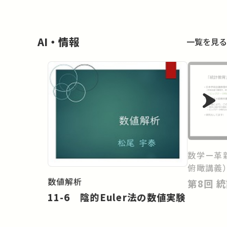
AI・情報
一覧を見る
数学ー革
俯瞰講義
数値解析
第
11-6 陰的Euler法の数値実験