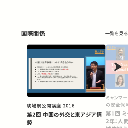
国際関係
一覧を見る
ミャンマー
の安全保
駒場祭公開講座 2016
第1回 ミャンマークーデターから
第2回 中国の外交と東アジア情
2年：人
勢