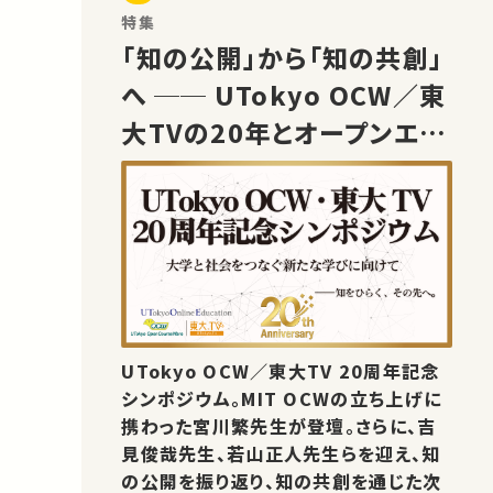
特集
「知の公開」から「知の共創」
へ ── UTokyo OCW／東
大TVの20年とオープンエデ
ュケーションの未来
UTokyo OCW／東大TV 20周年記念
シンポジウム。MIT OCWの立ち上げに
携わった宮川繁先生が登壇。さらに、吉
見俊哉先生、若山正人先生らを迎え、知
の公開を振り返り、知の共創を通じた次