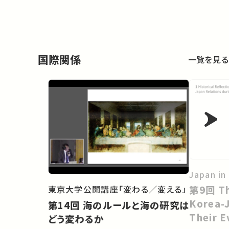
国際関係
一覧を見る
Japan in
東京大学公開講座「変わる／変える」
第9回 The Structure of
Korea-J
第14回 海のルールと海の研究は
Their E
どう変わるか