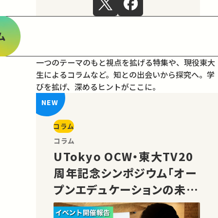
ム
一つのテーマのもと視点を拡げる特集や、現役東大
生によるコラムなど。
知との出会いから探究へ。学
びを拡げ、深めるヒントがここに。
コラム
コラム
UTokyo OCW・東大TV20
周年記念シンポジウム「オー
プンエデュケーションの未
来」の様子をご紹介！