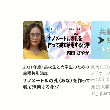
2021年度：高校生と大学生のための
東大TV/
金曜特別講座
ム 「オー
来：大学
ナノメートルの孔（あな）を作って
向けて」
東京大学
観て活用する化学
ン_ pa