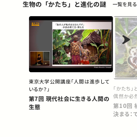
生物の「かたち」と進化の謎
一覧を見る
東京大学公開講座「人間は進歩して
「かたち」
いるか？」
偶然か必
第7回 現代社会に生きる人間の
第10回 植物の＜見かけ＞はどう
生態
決まる：