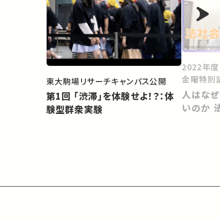
2022年
金曜特別
東大駒場リサーチキャンパス公開
人はなぜ
第1回 「渋滞」を体験せよ！？：体
いのか 
験型群衆実験