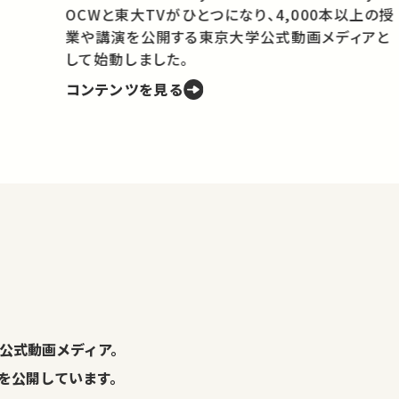
OCWと東大TVがひとつになり、4,000本以上の授
業や講演を公開する東京大学公式動画メディアと
携
して始動しました。
コンテンツを見る
学
の
し
。
公式動画メディア。
演を公開しています。