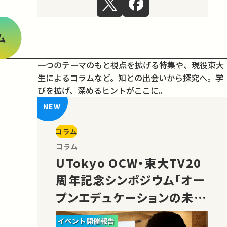
ム
一つのテーマのもと視点を拡げる特集や、現役東大
生によるコラムなど。
知との出会いから探究へ。学
びを拡げ、深めるヒントがここに。
コラム
コラム
UTokyo OCW・東大TV20
周年記念シンポジウム「オー
プンエデュケーションの未
来」の様子をご紹介！