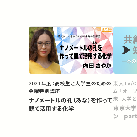
2021年度：高校生と大学生のための
東大TV/
金曜特別講座
ム 「オー
来：大学
ナノメートルの孔（あな）を作って
向けて」
東京大学
観て活用する化学
ン_ pa