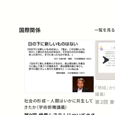
国際関係
一覧を見る
「地域」か
講義）
社会の形成－人間はいかに共生して
第
きたか（学術俯瞰講義）
第9回 世界システムについてのさ