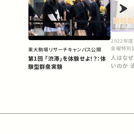
2022年
金曜特別
東大駒場リサーチキャンパス公開
人はなぜ
第1回 「渋滞」を体験せよ！？：体
いのか 
験型群衆実験