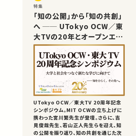
特集
「知の公開」から「知の共創」
へ ── UTokyo OCW／東
大TVの20年とオープンエデ
ュケーションの未来
UTokyo OCW／東大TV 20周年記念
シンポジウム。MIT OCWの立ち上げに
携わった宮川繁先生が登壇。さらに、吉
見俊哉先生、若山正人先生らを迎え、知
の公開を振り返り、知の共創を通じた次