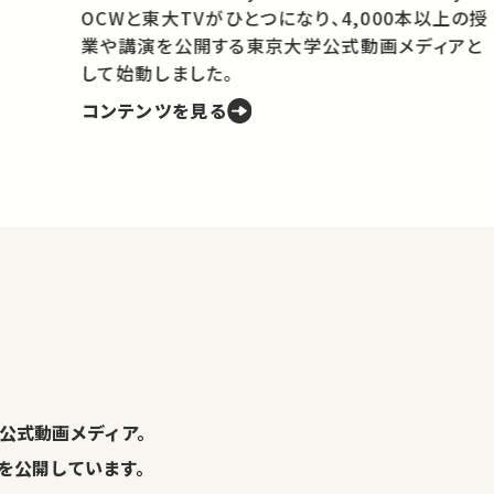
OCWと東大TVがひとつになり、4,000本以上の授
業や講演を公開する東京大学公式動画メディアと
携
して始動しました。
コンテンツを見る
学
の
し
。
公式動画メディア。
演を公開しています。