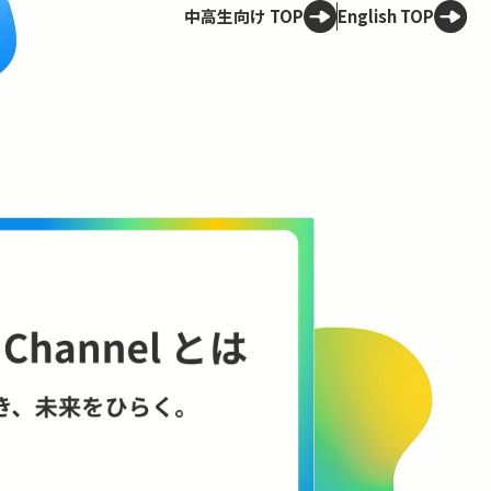
中高生向け TOP
English TOP
Spotligh
技術は、
——ELSI
理のこれ
AIやロボット
に何をもたらす
に、技術と社会
コンテンツを見