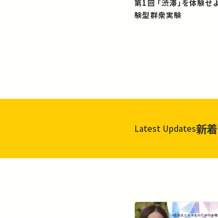
第1回 「渋滞」を体験せよ！？：体
験型群衆実験
新着
Latest Updates
一覧を見る