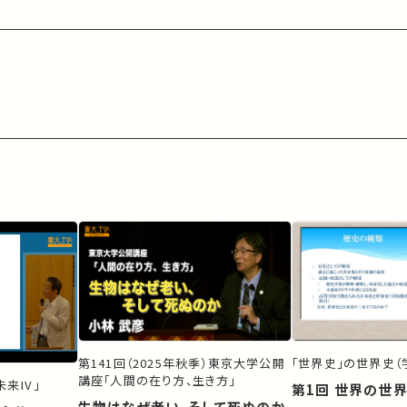
第141回（2025年秋季）東京大学公開
「世界史」の世界史（
講座「人間の在り方、生き方」
来IV」
第1回 世界の世
生物はなぜ老い、そして死ぬのか