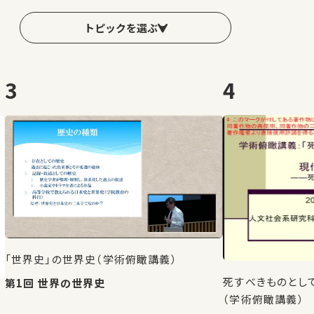
トピックを選ぶ
3
4
「世界史」の世界史（学術俯瞰講義）
死すべきものとし
第1回 世界の世界史
（学術俯瞰講義）