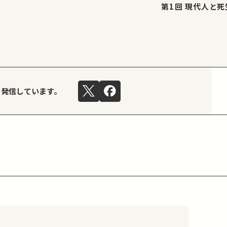
第1回 現代人
を発信しています。