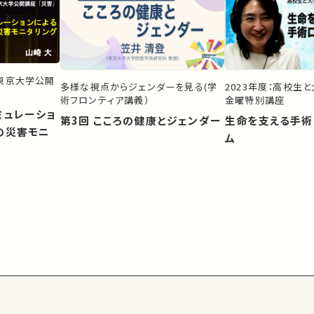
）東京大学公開
多様な視点からジェンダーを見る(学
2023年度：高校生
術フロンティア講義）
金曜特別講座
ミュレーショ
第3回 こころの健康とジェンダー
生命を支える手術
の災害モニ
ム