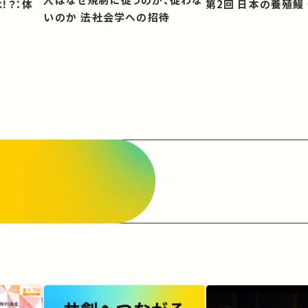
第2回 日本の養殖
いのか ――法社会学への招待