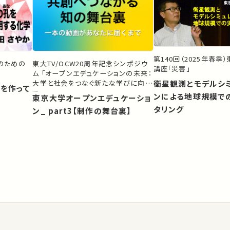
第140回（2025年春季
生のための
東大TV/OCW20周年記念シンポジウ
講座「災害」
ム 「オープンエデュケーションの未来：
大学と社会をつなぐ新たな学びに向け
衛星観測とモデルシ
）を作って
て」
ンによる地球規模で
東京大学オープンエデュケーショ
タリング
ン_ part3【制作の舞台裏】