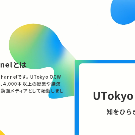
nnelとは
す。 UTokyo OCW
、4,000本以上の授業や講演
動画メディアとして始動しまし