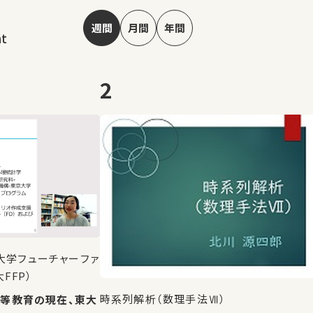
週間
月間
年間
nt
2
大学フューチャーファ
FFP）
時系列解析（数理手法Ⅶ）