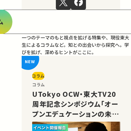
ム
一つのテーマのもと視点を拡げる特集や、現役東大
生によるコラムなど。
知との出会いから探究へ。学
びを拡げ、深めるヒントがここに。
コラム
コラム
UTokyo OCW・東大TV20
周年記念シンポジウム「オー
プンエデュケーションの未
来」の様子をご紹介！