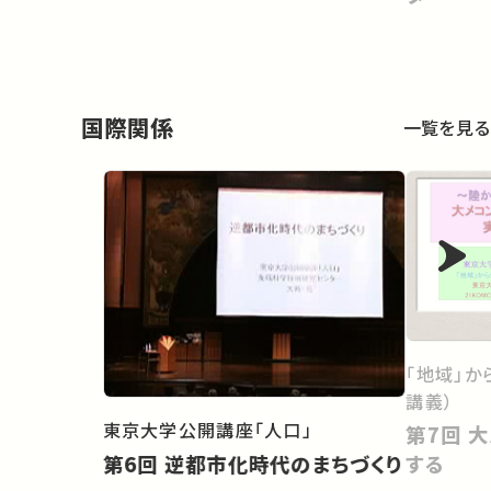
国際関係
一覧を見る
「地域」か
講義）
東京大学公開講座「人口」
第7回 大メコン圏（GMS）を実走
第6回 逆都市化時代のまちづくり
する