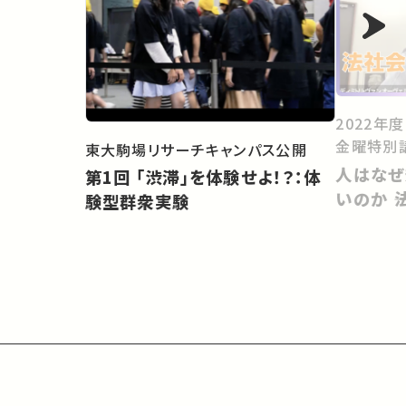
2022年
金曜特別
東大駒場リサーチキャンパス公開
人はなぜ
第1回 「渋滞」を体験せよ！？：体
いのか 
験型群衆実験