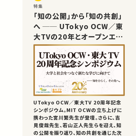
特集
「知の公開」から「知の共創」
へ ── UTokyo OCW／東
大TVの20年とオープンエデ
ュケーションの未来
UTokyo OCW／東大TV 20周年記念
シンポジウム。MIT OCWの立ち上げに
携わった宮川繁先生が登壇。さらに、吉
見俊哉先生、若山正人先生らを迎え、知
の公開を振り返り、知の共創を通じた次