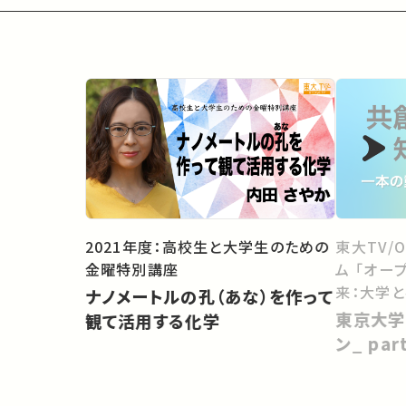
2021年度：高校生と大学生のための
東大TV/
金曜特別講座
ム 「オー
来：大学
ナノメートルの孔（あな）を作って
向けて」
東京大学
観て活用する化学
ン_ pa