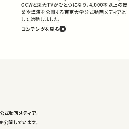
OCWと東大TVがひとつになり、4,000本以上の授
業や講演を公開する東京大学公式動画メディアと
携
して始動しました。
コンテンツを見る
学
の
し
。
公式動画メディア。
演を公開しています。