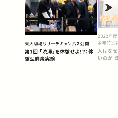
2022年
金曜特別
東大駒場リサーチキャンパス公開
人はなぜ
第1回 「渋滞」を体験せよ！？：体
いのか 
験型群衆実験