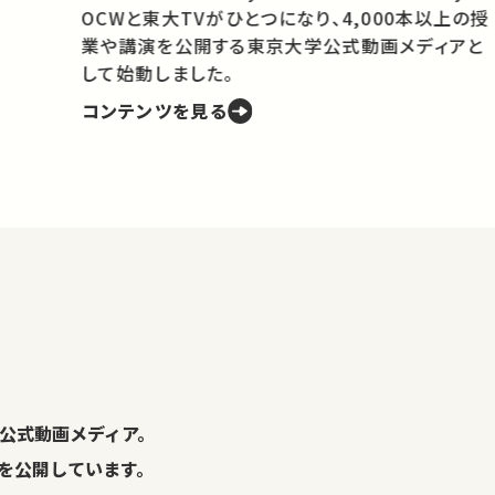
OCWと東大TVがひとつになり、4,000本以上の授
業や講演を公開する東京大学公式動画メディアと
携
して始動しました。
コンテンツを見る
学
の
し
。
公式動画メディア。
演を公開しています。