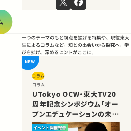
ム
一つのテーマのもと視点を拡げる特集や、現役東大
生によるコラムなど。
知との出会いから探究へ。学
びを拡げ、深めるヒントがここに。
コラム
コラム
UTokyo OCW・東大TV20
周年記念シンポジウム「オー
プンエデュケーションの未
来」の様子をご紹介！