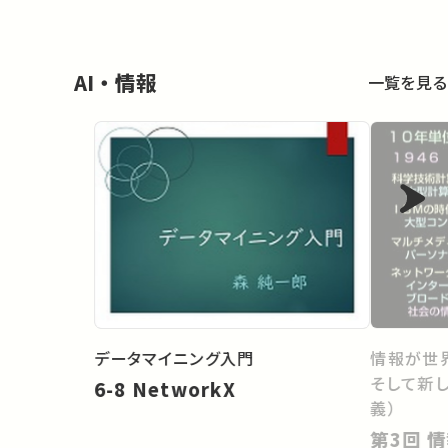
AI・情報
一覧を見る
データマイニング入門
情報が世
そして新
6-8 NetworkX
義）
第3回 情報技術にいま何が起き