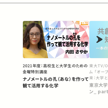
2021年度：高校生と大学生のための
東大TV/
金曜特別講座
ム 「オー
来：大学
ナノメートルの孔（あな）を作って
向けて」
東京大学
観て活用する化学
ン_ pa