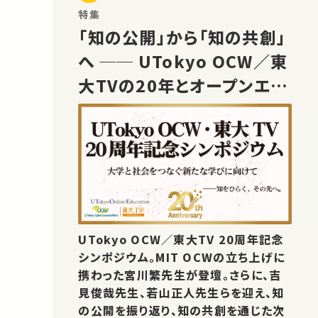
特集
「知の公開」から「知の共創」
へ ── UTokyo OCW／東
大TVの20年とオープンエデ
ュケーションの未来
UTokyo OCW／東大TV 20周年記念
シンポジウム。MIT OCWの立ち上げに
携わった宮川繁先生が登壇。さらに、吉
見俊哉先生、若山正人先生らを迎え、知
の公開を振り返り、知の共創を通じた次