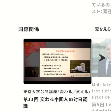
ているの
スト：喜
国際関係
一覧を見る
Multilate
Institut
東京大学公開講座「変わる／変える」
Practice
第11回 変わる中国人の対日認
第5回 Lecture - Internal
識