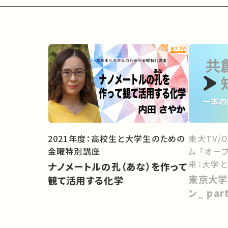
2021年度：高校生と大学生のための
東大TV/
金曜特別講座
ム 「オー
来：大学
ナノメートルの孔（あな）を作って
向けて」
東京大学
観て活用する化学
ン_ pa