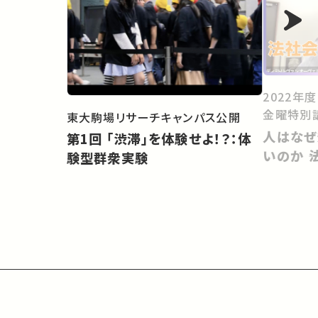
2022年
金曜特別
東大駒場リサーチキャンパス公開
人はなぜ
第1回 「渋滞」を体験せよ！？：体
いのか 
験型群衆実験