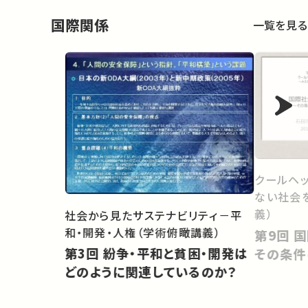
国際関係
一覧を見る
クールヘッ
ない社会
義）
社会から見たサステナビリティ－平
和・開発・人権（学術俯瞰講義）
第9回 国際社会における平和－
第3回 紛争・平和と貧困・開発は
その条件
どのように関連しているのか？