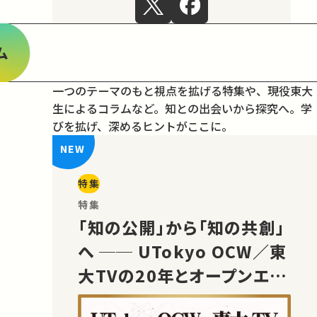
ム
一つのテーマのもと視点を拡げる特集や、現役東大
生によるコラムなど。
知との出会いから探究へ。学
びを拡げ、深めるヒントがここに。
特集
特集
「知の公開」から「知の共創」
へ ── UTokyo OCW／東
大TVの20年とオープンエデ
ュケーションの未来