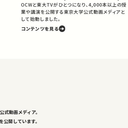
OCWと東大TVがひとつになり、4,000本以上の授
業や講演を公開する東京大学公式動画メディアと
携
して始動しました。
コンテンツを見る
学
の
し
。
公式動画メディア。
演を公開しています。