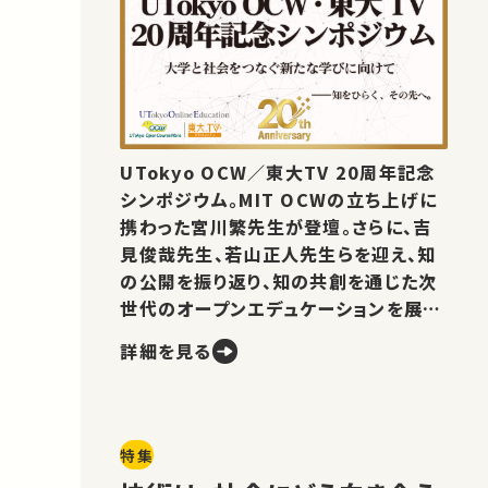
UTokyo OCW／東大TV 20周年記念
シンポジウム。MIT OCWの立ち上げに
携わった宮川繁先生が登壇。さらに、吉
見俊哉先生、若山正人先生らを迎え、知
の公開を振り返り、知の共創を通じた次
世代のオープンエデュケーションを展望
します。
詳細を見る
特集