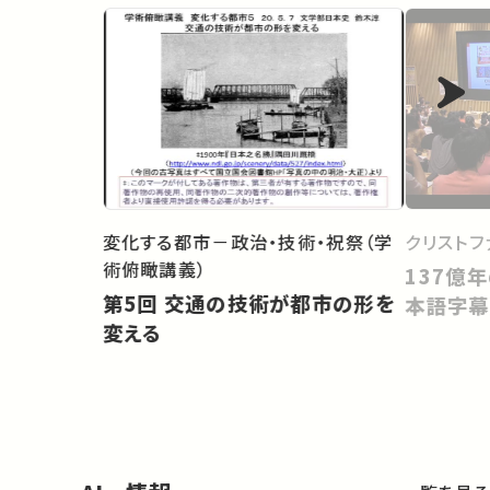
変化する都市－政治・技術・祝祭（学
クリストフ
術俯瞰講義）
137億
第5回 交通の技術が都市の形を
本語字幕
変える