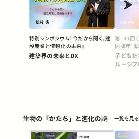
特別シンポジウム『今だから聞く、建
第133回
設産業と情報化の未来』
開講座「繋
建築界の未来とDX
子どもた
ルーシブ
生物の「かたち」と進化の謎
一覧を見る