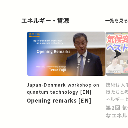
エネルギー・資源
一覧を見る
Japan-Denmark workshop on
技術は人
quantum technology [EN]
授たちと考え
ネルギー
Opening remarks [EN]
会をどうす
第2回 気候変動を止めるベスト
なエネル